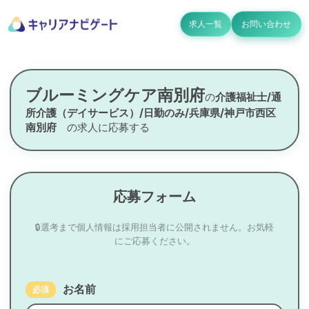
求人一覧
お問い合わせ
ブルーミングケア南別府
の
介護福祉士/通
所介護（デイサービス）/日勤のみ/兵庫県/神戸市西区
南別府
の求人に応募する
応募フォーム
🔒選考まで個人情報は採用担当者に公開されません。お気軽
にご応募ください。
お名前
必須