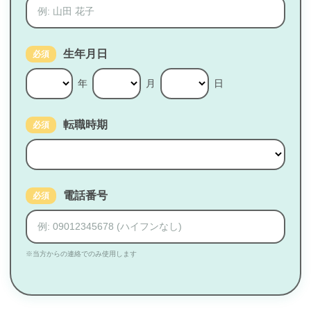
生年月日
必須
年
月
日
転職時期
必須
電話番号
必須
※当方からの連絡でのみ使用します