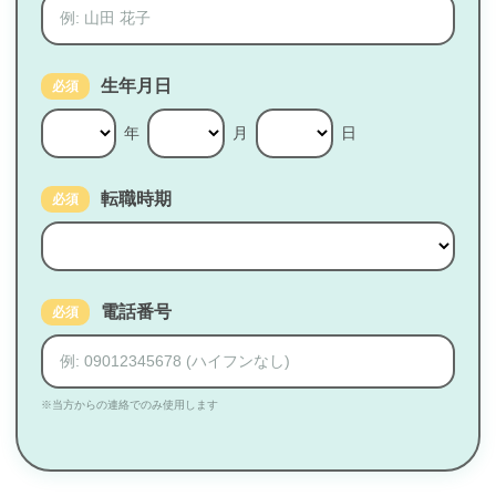
生年月日
必須
年
月
日
転職時期
必須
電話番号
必須
※当方からの連絡でのみ使用します