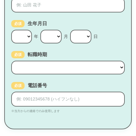
生年月日
必須
年
月
日
転職時期
必須
電話番号
必須
※当方からの連絡でのみ使用します