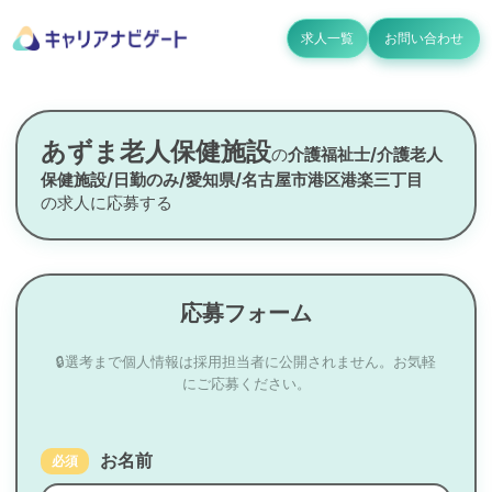
求人一覧
お問い合わせ
あずま老人保健施設
の
介護福祉士/介護老人
保健施設/日勤のみ/愛知県/名古屋市港区港楽三丁目
の求人に応募する
応募フォーム
🔒選考まで個人情報は採用担当者に公開されません。お気軽
にご応募ください。
お名前
必須