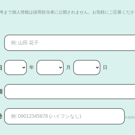
選考まで個人情報は採用担当者に公開されません。お気軽にご応募くださ
年
月
日
日
期
号
※当方