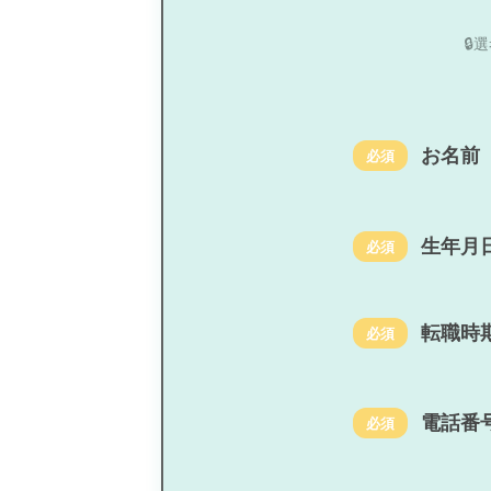

お名前
必須
生年月
必須
転職時
必須
電話番
必須