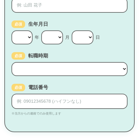
生年月日
必須
年
月
日
転職時期
必須
電話番号
必須
※当方からの連絡でのみ使用します