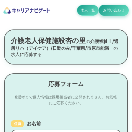
求人一覧
お問い合わせ
介護老人保健施設杏の里
の
介護福祉士/通
所リハ（デイケア）/日勤のみ/千葉県/市原市能満
の
求人に応募する
応募フォーム
🔒選考まで個人情報は採用担当者に公開されません。お気軽
にご応募ください。
お名前
必須