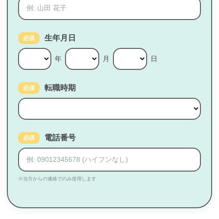
生年月日
必須
年
月
日
転職時期
必須
電話番号
必須
※当方からの連絡でのみ使用します