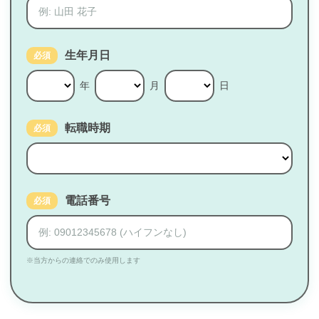
生年月日
必須
年
月
日
転職時期
必須
電話番号
必須
※当方からの連絡でのみ使用します