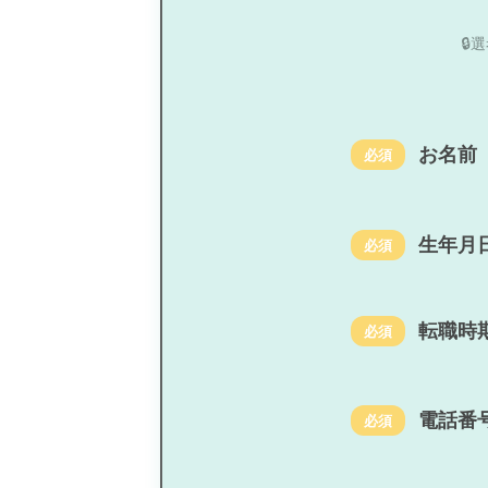

お名前
必須
生年月
必須
転職時
必須
電話番
必須