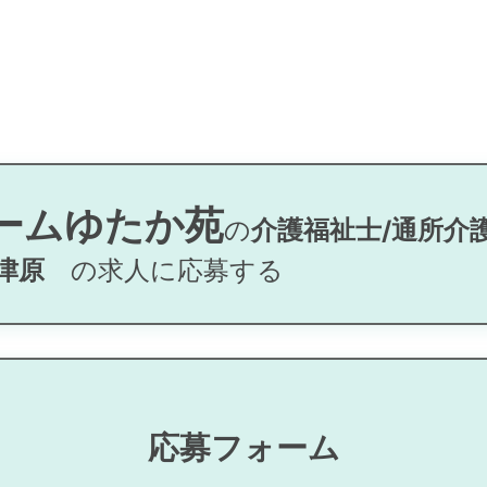
ームゆたか苑
の
介護福祉士/通所介
津原
の求人に応募する
応募フォーム