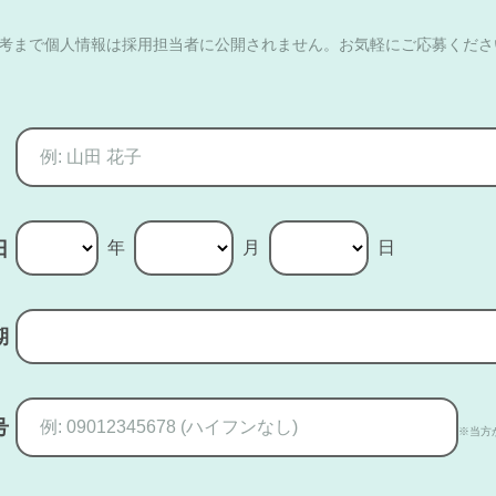
選考まで個人情報は採用担当者に公開されません。お気軽にご応募くださ
年
月
日
日
期
号
※当方