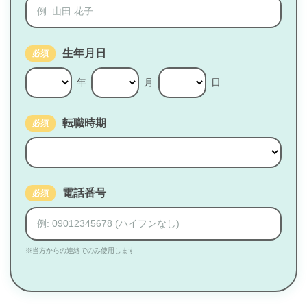
生年月日
必須
年
月
日
転職時期
必須
電話番号
必須
※当方からの連絡でのみ使用します