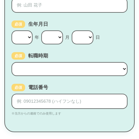
生年月日
必須
年
月
日
転職時期
必須
電話番号
必須
※当方からの連絡でのみ使用します