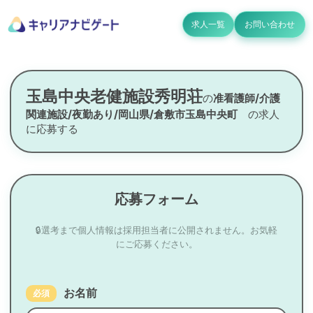
求人一覧
お問い合わせ
玉島中央老健施設秀明荘
の
准看護師/介護
関連施設/夜勤あり/岡山県/倉敷市玉島中央町
の求人
に応募する
応募フォーム
🔒選考まで個人情報は採用担当者に公開されません。お気軽
にご応募ください。
お名前
必須