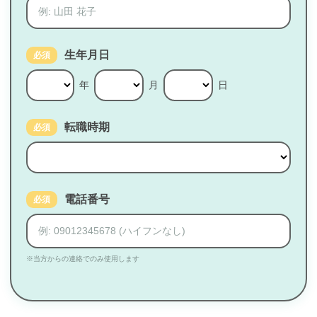
生年月日
必須
年
月
日
転職時期
必須
電話番号
必須
※当方からの連絡でのみ使用します