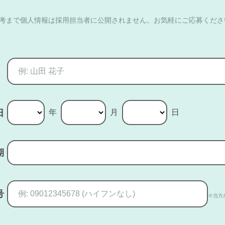
選考まで個人情報は採用担当者に公開されません。お気軽にご応募くださ
年
月
日
日
期
号
※当方