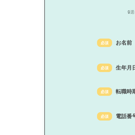

お名前
必須
生年月
必須
転職時
必須
電話番
必須