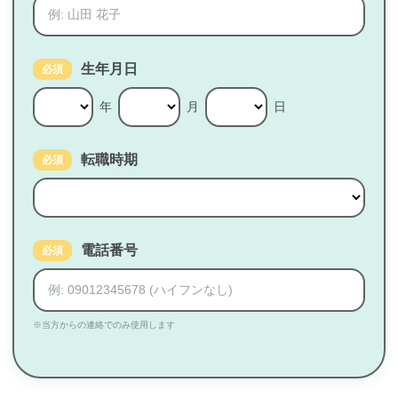
生年月日
必須
年
月
日
転職時期
必須
電話番号
必須
※当方からの連絡でのみ使用します