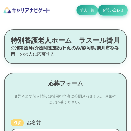
求人一覧
お問い合わせ
特別養護老人ホーム ラスール掛川
の
准看護師/介護関連施設/日勤のみ/静岡県/掛川市杉谷
南
の求人に応募する
応募フォーム
🔒選考まで個人情報は採用担当者に公開されません。お気軽
にご応募ください。
お名前
必須