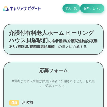
求人一覧
お問い合わせ
介護付有料老人ホーム ヒーリング
ハウス貝塚駅前
の
准看護師/介護関連施設/夜勤
あり/福岡県/福岡市東区箱崎
の求人に応募する
応募フォーム
🔒選考まで個人情報は採用担当者に公開されません。お気軽
にご応募ください。
お名前
必須