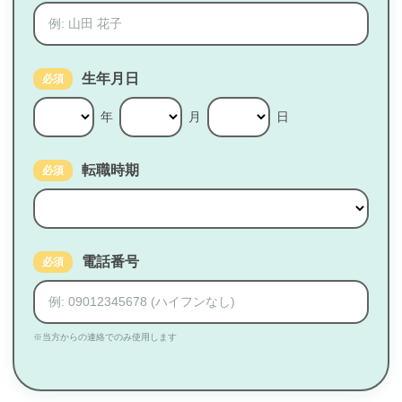
生年月日
必須
年
月
日
転職時期
必須
電話番号
必須
※当方からの連絡でのみ使用します