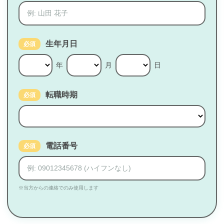
生年月日
必須
年
月
日
転職時期
必須
電話番号
必須
※当方からの連絡でのみ使用します