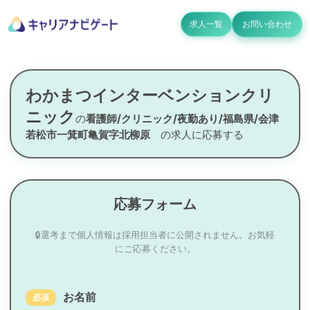
求人一覧
お問い合わせ
わかまつインターベンションクリ
ニック
の
看護師/クリニック/夜勤あり/福島県/会津
若松市一箕町亀賀字北柳原
の求人に応募する
応募フォーム
🔒選考まで個人情報は採用担当者に公開されません。お気軽
にご応募ください。
お名前
必須