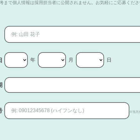
選考まで個人情報は採用担当者に公開されません。お気軽にご応募くださ
年
月
日
日
期
号
※当方