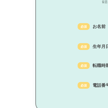

お名前
必須
生年月
必須
転職時
必須
電話番
必須