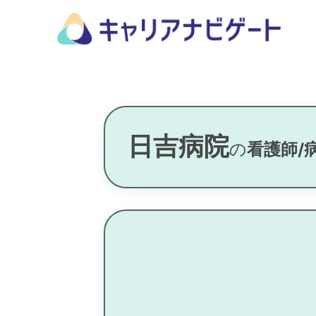
日吉病院
の
看護師/