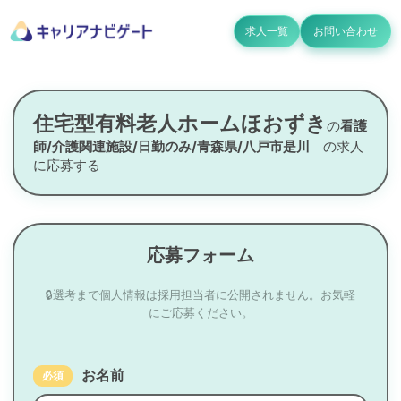
求人一覧
お問い合わせ
住宅型有料老人ホームほおずき
の
看護
師/介護関連施設/日勤のみ/青森県/八戸市是川
の求人
に応募する
応募フォーム
🔒選考まで個人情報は採用担当者に公開されません。お気軽
にご応募ください。
お名前
必須