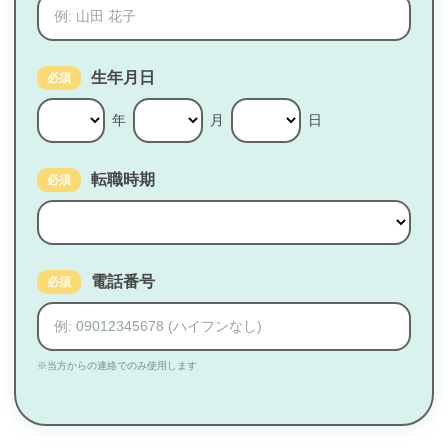
生年月日
必須
年
月
日
転職時期
必須
電話番号
必須
※当方からの連絡でのみ使用します