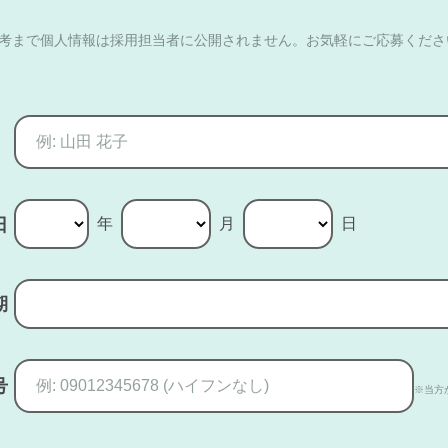
選考まで個人情報は採用担当者に公開されません。お気軽にご応募くださ
年
月
日
日
期
号
※当方