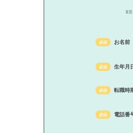

お名前
必須
生年月
必須
転職時
必須
電話番
必須