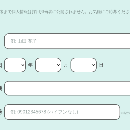
選考まで個人情報は採用担当者に公開されません。お気軽にご応募くださ
年
月
日
日
期
号
※当方