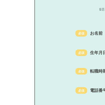

お名前
必須
生年月
必須
転職時
必須
電話番
必須