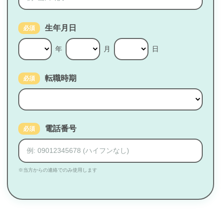
生年月日
必須
年
月
日
転職時期
必須
電話番号
必須
※当方からの連絡でのみ使用します