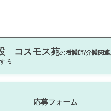
設 コスモス苑
の
看護師/介護関連
する
応募フォーム