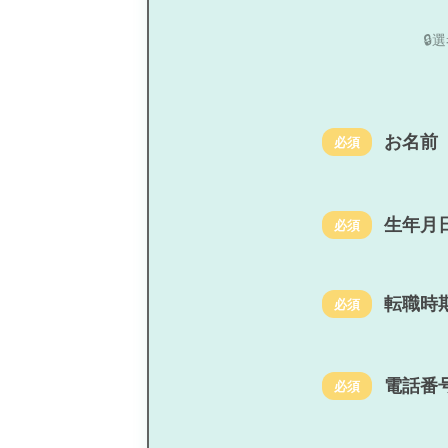

お名前
必須
生年月
必須
転職時
必須
電話番
必須