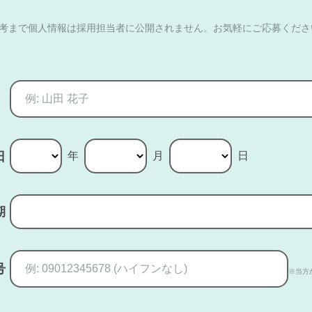
選考まで個人情報は採用担当者に公開されません。お気軽にご応募くださ
年
月
日
日
期
号
※当方