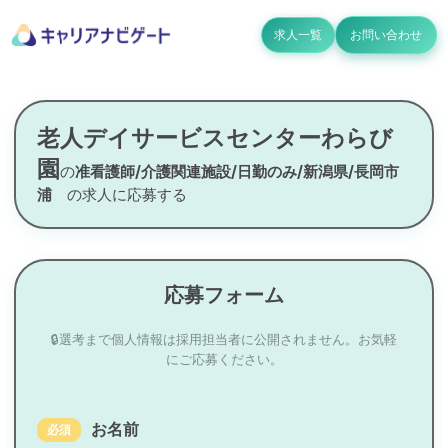
求人一覧
お問い合わせ
老人デイサービスセンターわらび
園
の
准看護師/介護関連施設/日勤のみ/新潟県/長岡市
浦
の求人に応募する
応募フォーム
🔒選考まで個人情報は採用担当者に公開されません。お気軽
にご応募ください。
お名前
必須