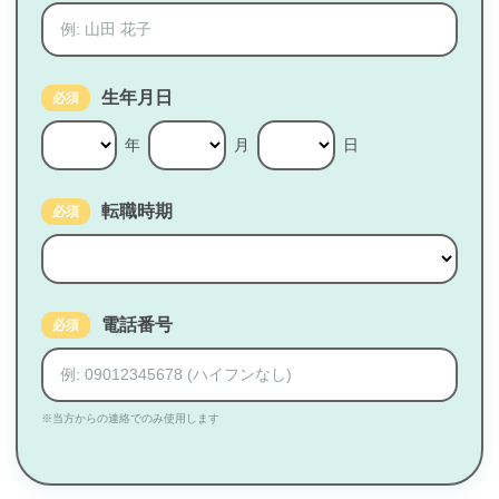
生年月日
必須
年
月
日
転職時期
必須
電話番号
必須
※当方からの連絡でのみ使用します