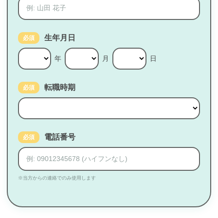
生年月日
必須
年
月
日
転職時期
必須
電話番号
必須
※当方からの連絡でのみ使用します