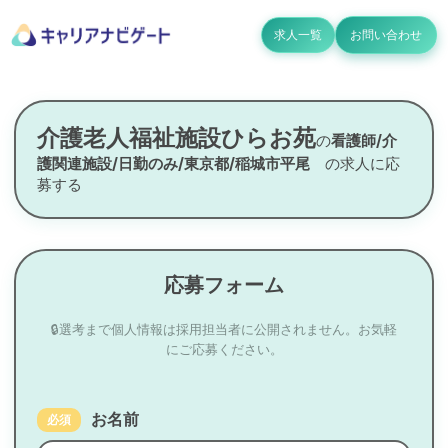
求人一覧
お問い合わせ
介護老人福祉施設ひらお苑
の
看護師/介
護関連施設/日勤のみ/東京都/稲城市平尾
の求人に応
募する
応募フォーム
🔒選考まで個人情報は採用担当者に公開されません。お気軽
にご応募ください。
お名前
必須