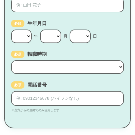
生年月日
必須
年
月
日
転職時期
必須
電話番号
必須
※当方からの連絡でのみ使用します