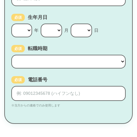
生年月日
必須
年
月
日
転職時期
必須
電話番号
必須
※当方からの連絡でのみ使用します