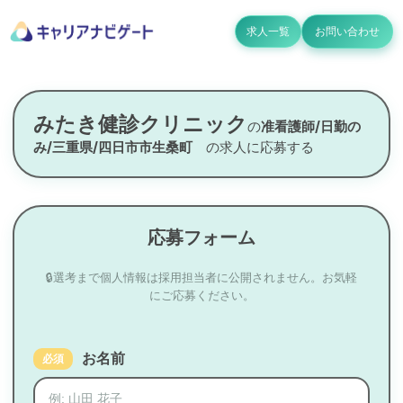
求人一覧
お問い合わせ
みたき健診クリニック
の
准看護師/日勤の
み/三重県/四日市市生桑町
の求人に応募する
応募フォーム
🔒選考まで個人情報は採用担当者に公開されません。お気軽
にご応募ください。
お名前
必須