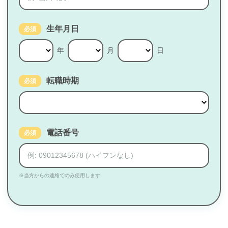
生年月日
必須
年
月
日
転職時期
必須
電話番号
必須
※当方からの連絡でのみ使用します