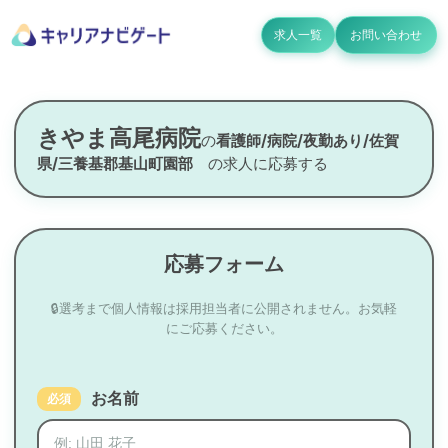
求人一覧
お問い合わせ
きやま高尾病院
の
看護師/病院/夜勤あり/佐賀
県/三養基郡基山町園部
の求人に応募する
応募フォーム
🔒選考まで個人情報は採用担当者に公開されません。お気軽
にご応募ください。
お名前
必須