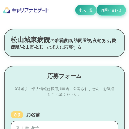
求人一覧
お問い合わせ
松山城東病院
の
准看護師/訪問看護/夜勤あり/愛
媛県/松山市松末
の求人に応募する
応募フォーム
🔒選考まで個人情報は採用担当者に公開されません。お気軽
にご応募ください。
お名前
必須