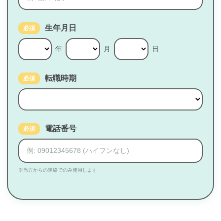
生年月日
必須
年
月
日
転職時期
必須
電話番号
必須
※当方からの連絡でのみ使用します