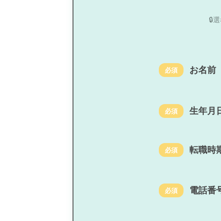

お名前
必須
生年月
必須
転職時
必須
電話番
必須