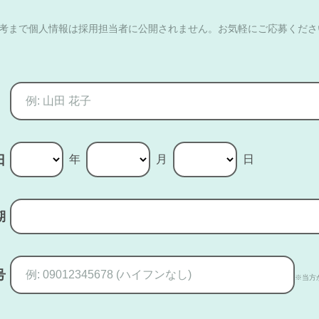
選考まで個人情報は採用担当者に公開されません。お気軽にご応募くださ
年
月
日
日
期
号
※当方