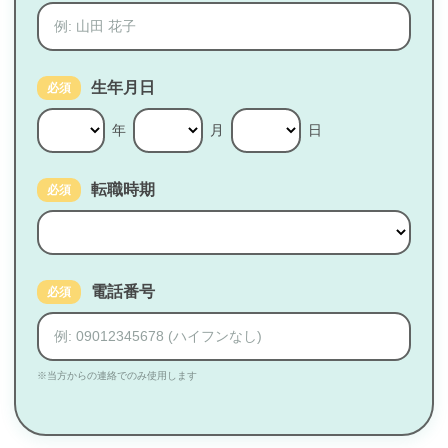
生年月日
必須
年
月
日
転職時期
必須
電話番号
必須
※当方からの連絡でのみ使用します