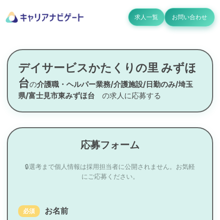
求人一覧
お問い合わせ
デイサービスかたくりの里 みずほ
台
の
介護職・ヘルパー業務/介護施設/日勤のみ/埼玉
県/富士見市東みずほ台
の求人に応募する
応募フォーム
🔒選考まで個人情報は採用担当者に公開されません。お気軽
にご応募ください。
お名前
必須