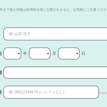
選考まで個人情報は採用担当者に公開されません。お気軽にご応募くださ
年
月
日
日
期
号
※当方