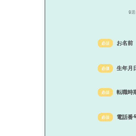

お名前
必須
生年月
必須
転職時
必須
電話番
必須