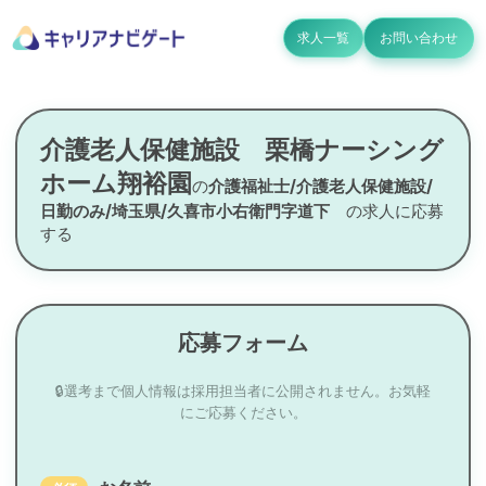
求人一覧
お問い合わせ
介護老人保健施設 栗橋ナーシング
ホーム翔裕園
の
介護福祉士/介護老人保健施設/
日勤のみ/埼玉県/久喜市小右衛門字道下
の求人に応募
する
応募フォーム
🔒選考まで個人情報は採用担当者に公開されません。お気軽
にご応募ください。