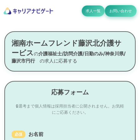
求人一覧
お問い合わせ
湘南ホームフレンド藤沢北介護サ
ービス
の
介護福祉士/訪問介護/日勤のみ/神奈川県/
藤沢市円行
の求人に応募する
応募フォーム
🔒選考まで個人情報は採用担当者に公開されません。お気軽
にご応募ください。
お名前
必須