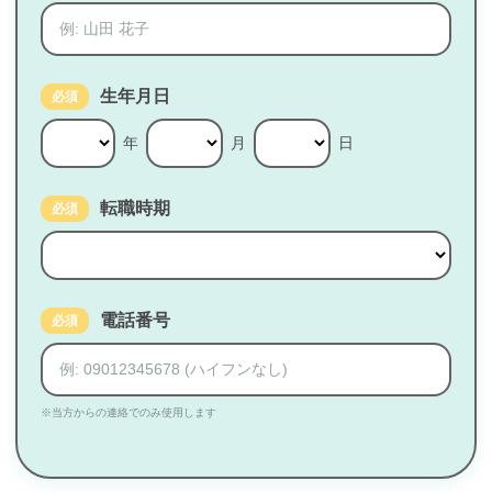
生年月日
必須
年
月
日
転職時期
必須
電話番号
必須
※当方からの連絡でのみ使用します