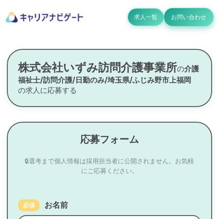
求人一覧
お問い合わせ
株式会社いずみ訪問介護事業所
の
介護
福祉士/訪問介護/日勤のみ/埼玉県/ふじみ野市上福岡
の求人に応募する
応募フォーム
🔒選考まで個人情報は採用担当者に公開されません。お気軽
にご応募ください。
お名前
必須