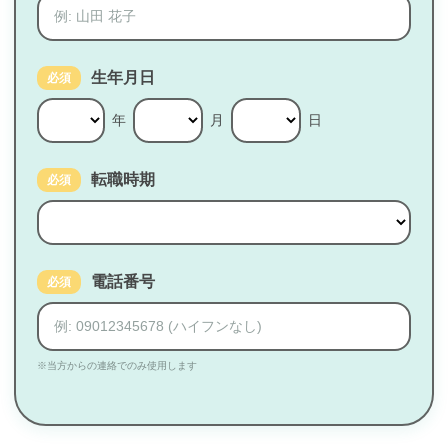
生年月日
必須
年
月
日
転職時期
必須
電話番号
必須
※当方からの連絡でのみ使用します