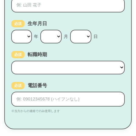
生年月日
必須
年
月
日
転職時期
必須
電話番号
必須
※当方からの連絡でのみ使用します