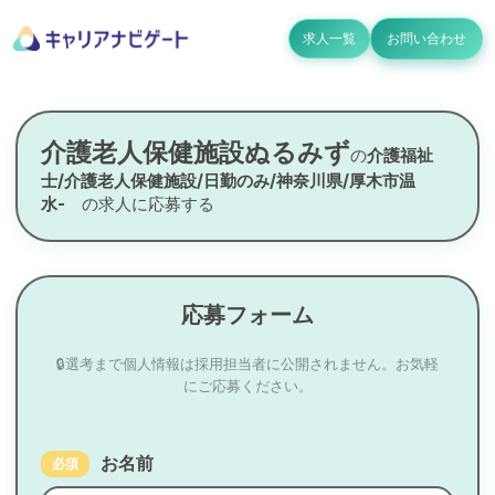
求人一覧
お問い合わせ
介護老人保健施設ぬるみず
の
介護福祉
士/介護老人保健施設/日勤のみ/神奈川県/厚木市温
水-
の求人に応募する
応募フォーム
🔒選考まで個人情報は採用担当者に公開されません。お気軽
にご応募ください。
お名前
必須