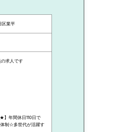
田区業平
員の求人です
】年間休日110日で
育体制☆多世代が活躍す