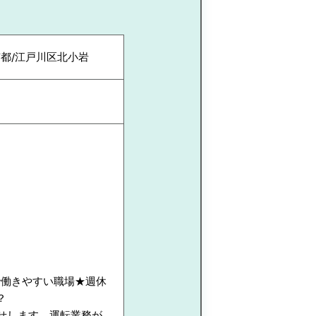
京都/江戸川区北小岩
で働きやすい職場★週休
？
せします。運転業務が