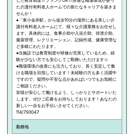
した教育制度☆ブランクOK☆快適な職場環境が整っ
た介護付有料老人ホームでの新たなキャリアを築きま
せんか！
●「東小金井駅」から徒歩10分の場所にある美しい介
護付有料老人ホームにて、様々な介護業務をお任せし
ます。具体的には、食事介助や入浴介助、排泄介助、
服薬管理、レクリエーション、記録作成、健康管理な
ど多岐にわたります。
●当施設では教育制度や研修が充実しているため、経
験が少ない方でも安心してご勤務いただけます☆
●職場環境の改善にも注力しており、長く安定して働
ける職場を目指しています！未経験の方も多く活躍中
ですので、疑問や不安な点があればいつでもお気軽に
ご相談ください。
皆様が安心して働けるよう、しっかりとサポートいた
します。ぜひご応募をお待ちしております！あなたの
新しい一歩をお手伝いさせてください。
114/793047
勤務地