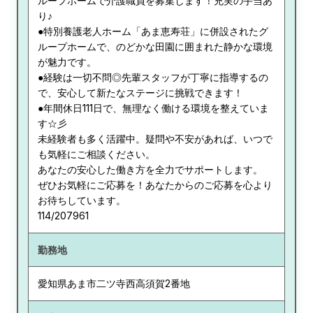
ループホームで介護職員を募集します！充実の手当あ
り♪
●特別養護老人ホーム「あま恵寿荘」に併設されたグ
ループホームで、のどかな田園に囲まれた静かな環境
が魅力です。
●経験は一切不問◎先輩スタッフが丁寧に指導するの
で、安心して新たなステージに挑戦できます！
●年間休日111日で、無理なく働ける環境を整えていま
す☆彡
未経験者も多く活躍中。疑問や不安があれば、いつで
も気軽にご相談ください。
あなたの安心した働き方を全力でサポートします。
ぜひお気軽にご応募を！あなたからのご応募を心より
お待ちしています。
114/207961
勤務地
愛知県
あま市二ツ寺西高須賀2番地