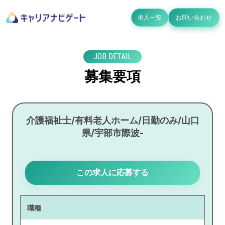
求人一覧
お問い合わせ
JOB DETAIL
募集要項
介護福祉士/有料老人ホーム/日勤のみ/山口
県/宇部市際波-
この求人に応募する
職種