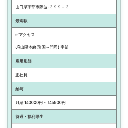
山口県
宇部市際波-３９９－３
最寄駅
✅アクセス
JR山陽本線(岩国～門司) 宇部
雇用形態
正社員
給与
月給 140000円 ~ 145900円
待遇・福利厚生