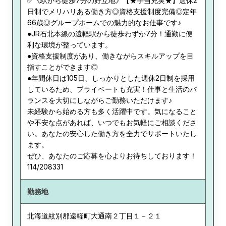
✅《駅から徒歩7分の好立地》【★手当充実★】週休2
日制でメリハリある働き方◎資格支援制度完備◎定年
66歳◎グループホームでの魅力的なお仕事です♪
●JR石北本線の遠軽駅から徒歩わずか7分！通勤に便
利な環境が整っています。
●資格支援制度があり、働きながらスキルアップを目
指すことができます◎
●年間休日は105日、しっかりとした週休2日制を採用
しているため、プライベートも充実！仕事と生活のバ
ランスを大切にしながらご勤務いただけます♪
未経験から始める方も多く活躍中です。気になること
や不安な点があれば、いつでもお気軽にご相談くださ
い。あなたの安心した働き方を全力でサポートいたし
ます。
ぜひ、あなたのご応募を心よりお待ちしております！
114/208331
勤務地
北海道
紋別郡遠軽町大通南２丁目１－２１