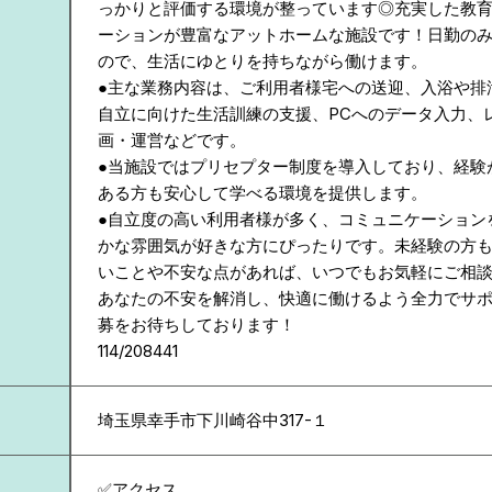
っかりと評価する環境が整っています◎充実した教
ーションが豊富なアットホームな施設です！日勤の
ので、生活にゆとりを持ちながら働けます。
●主な業務内容は、ご利用者様宅への送迎、入浴や排
自立に向けた生活訓練の支援、PCへのデータ入力、
画・運営などです。
●当施設ではプリセプター制度を導入しており、経験
ある方も安心して学べる環境を提供します。
●自立度の高い利用者様が多く、コミュニケーション
かな雰囲気が好きな方にぴったりです。未経験の方
いことや不安な点があれば、いつでもお気軽にご相
あなたの不安を解消し、快適に働けるよう全力でサ
募をお待ちしております！
114/208441
埼玉県
幸手市下川崎谷中317-１
✅アクセス