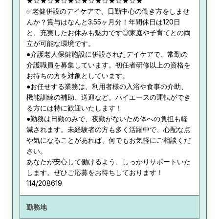
★☆★☆★☆★☆★☆★☆★☆★☆★
✅老健併設のデイケアで、日勤中心の働き方をしませ
んか？賞与はなんと3.55ヶ月分！年間休日は120日
と、充実したお休みも魅力です◎家庭や子育てとの両
立が可能な環境です。
●介護老人保健施設に併設されたデイケアで、常勤の
介護職員を募集しています。初任者研修以上の資格を
お持ちの方を対象としています。
●お任せする業務は、利用者様の入浴や食事の介助、
機能訓練の補助、送迎など。ハイエースの運転ができ
る方には特に歓迎いたします！
●勤務は日勤のみで、夜勤がないため体への負担も軽
減されます。未経験者の方も多く活躍中で、心配な点
や気になることがあれば、何でもお気軽にご相談くだ
さい。
あなたが安心して働けるよう、しっかりサポートいた
します。ぜひご応募をお待ちしております！
114/208619
勤務地