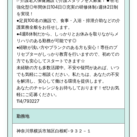
✅介護老人保健施設で介護スタッフを大募集！★在宅
強化型◎年間休日104日◎充実の研修体制♪週休2日制
を実現！
●定員100名の施設で、食事・入浴・排泄介助などの介
護業務全般をお任せします。
●4週8休制だから、しっかりとお休みを取りながらメ
リハリのある勤務が可能です◎
●経験が浅い方やブランクのある方も安心！専任のプ
リセプターがしっかり教育を行いますので、初めての
方でも安心してスタートできます☆
未経験の方も多数活躍中。不安や疑問があれば、いつ
でも気軽にご相談ください。私たちは、あなたの不安
を解消し、安心して働ける環境を提供します。
あなたのチャレンジをお待ちしております！ぜひお気
軽にご応募ください。
114/793227
勤務地
神奈川県
横浜市旭区白根町-９３２－１