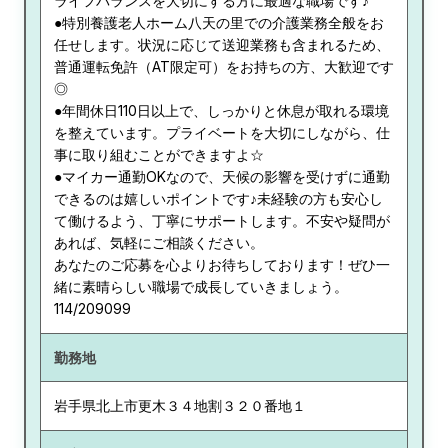
ライフバランスを大切にする方に最適な職場です♪
●特別養護老人ホーム八天の里での介護業務全般をお
任せします。状況に応じて送迎業務も含まれるため、
普通運転免許（AT限定可）をお持ちの方、大歓迎です
◎
●年間休日110日以上で、しっかりと休息が取れる環境
を整えています。プライベートを大切にしながら、仕
事に取り組むことができますよ☆
●マイカー通勤OKなので、天候の影響を受けずに通勤
できるのは嬉しいポイントです♪未経験の方も安心し
て働けるよう、丁寧にサポートします。不安や疑問が
あれば、気軽にご相談ください。
あなたのご応募を心よりお待ちしております！ぜひ一
緒に素晴らしい職場で成長していきましょう。
114/209099
勤務地
岩手県
北上市更木３４地割３２０番地１