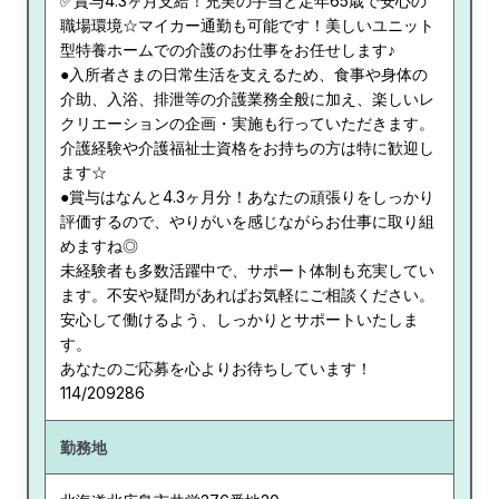
✅賞与4.3ヶ月支給！充実の手当と定年65歳で安心の
職場環境☆マイカー通勤も可能です！美しいユニット
型特養ホームでの介護のお仕事をお任せします♪
●入所者さまの日常生活を支えるため、食事や身体の
介助、入浴、排泄等の介護業務全般に加え、楽しいレ
クリエーションの企画・実施も行っていただきます。
介護経験や介護福祉士資格をお持ちの方は特に歓迎し
ます☆
●賞与はなんと4.3ヶ月分！あなたの頑張りをしっかり
評価するので、やりがいを感じながらお仕事に取り組
めますね◎
未経験者も多数活躍中で、サポート体制も充実してい
ます。不安や疑問があればお気軽にご相談ください。
安心して働けるよう、しっかりとサポートいたしま
す。
あなたのご応募を心よりお待ちしています！
114/209286
勤務地