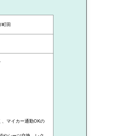
市町田
す
く、マイカー通勤OKの
頓やシーツ交換、レク