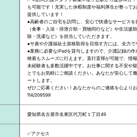
も可能です！充実した休暇制度や福利厚生が整って
提供しています！
●高齢者のご自宅を訪問し、安心で快適なサービスを
（食事・入浴・排泄介助・買物同行など）や生活援
除・洗濯など）を担当していただきます。
●サ責や介護福祉士資格取得を目指す方には、全力で
●業務に必要なiPadを貸与しますので、介護記録の
検索もスムーズに行えます。直行直帰が可能で、情
未経験者も多数活躍中です。お仕事に関する不安や
とでもお気軽にご相談ください。あなたが安心して
ートします。
ぜひご応募ください！あなたからのご連絡を心より
114/209599
愛知県
名古屋市名東区代万町１丁目49
✅アクセス