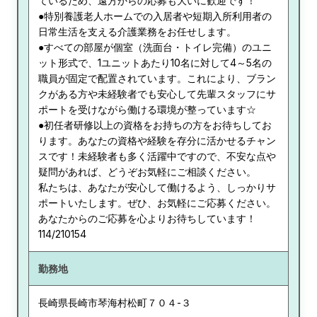
ているため、遠方からの応募も大いに歓迎です！
●特別養護老人ホームでの入居者や短期入所利用者の
日常生活を支える介護業務をお任せします。
●すべての部屋が個室（洗面台・トイレ完備）のユニ
ット形式で、1ユニットあたり10名に対して4～5名の
職員が固定で配置されています。これにより、ブラン
クがある方や未経験者でも安心して先輩スタッフにサ
ポートを受けながら働ける環境が整っています☆
●初任者研修以上の資格をお持ちの方をお待ちしてお
ります。あなたの資格や経験を存分に活かせるチャン
スです！未経験者も多く活躍中ですので、不安な点や
疑問があれば、どうぞお気軽にご相談ください。
私たちは、あなたが安心して働けるよう、しっかりサ
ポートいたします。ぜひ、お気軽にご応募ください。
あなたからのご応募を心よりお待ちしています！
114/210154
勤務地
長崎県
長崎市琴海村松町７０４-３