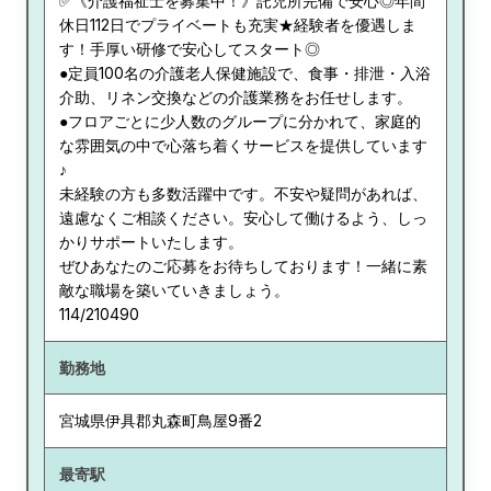
✅《介護福祉士を募集中！》託児所完備で安心◎年間
休日112日でプライベートも充実★経験者を優遇しま
す！手厚い研修で安心してスタート◎
●定員100名の介護老人保健施設で、食事・排泄・入浴
介助、リネン交換などの介護業務をお任せします。
●フロアごとに少人数のグループに分かれて、家庭的
な雰囲気の中で心落ち着くサービスを提供しています
♪
未経験の方も多数活躍中です。不安や疑問があれば、
遠慮なくご相談ください。安心して働けるよう、しっ
かりサポートいたします。
ぜひあなたのご応募をお待ちしております！一緒に素
敵な職場を築いていきましょう。
114/210490
勤務地
宮城県
伊具郡丸森町鳥屋9番2
最寄駅