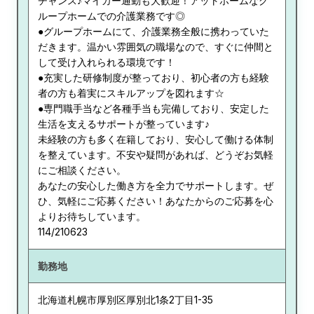
チャンス♪マイカー通勤も大歓迎！アットホームなグ
ループホームでの介護業務です◎
●グループホームにて、介護業務全般に携わっていた
だきます。温かい雰囲気の職場なので、すぐに仲間と
して受け入れられる環境です！
●充実した研修制度が整っており、初心者の方も経験
者の方も着実にスキルアップを図れます☆
●専門職手当など各種手当も完備しており、安定した
生活を支えるサポートが整っています♪
未経験の方も多く在籍しており、安心して働ける体制
を整えています。不安や疑問があれば、どうぞお気軽
にご相談ください。
あなたの安心した働き方を全力でサポートします。ぜ
ひ、気軽にご応募ください！あなたからのご応募を心
よりお待ちしています。
114/210623
勤務地
北海道
札幌市厚別区厚別北1条2丁目1-35